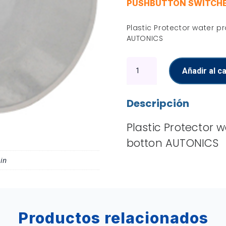
PUSHBUTTON SWITCH
Plastic Protector water p
AUTONICS
Plastic
Añadir al ca
Protector
cantidad
Descripción
Plastic Protector 
botton AUTONICS
 in
Productos relacionados