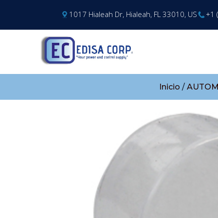
1017 Hialeah Dr, Hialeah, FL 33010, US
+1 
Inicio
/
AUTOM