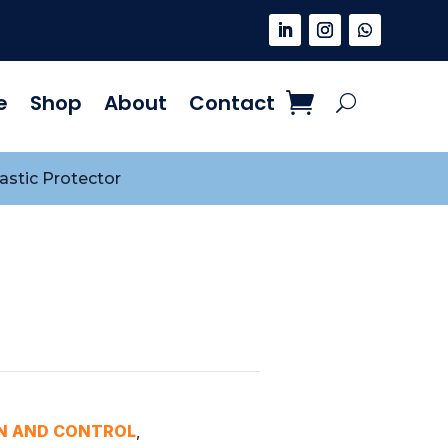
e
Shop
About
Contact
lastic Protector
N AND CONTROL
,