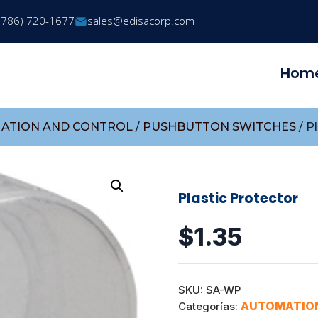
(786) 720-1677
sales@edisacorp.com
Hom
ATION AND CONTROL
/
PUSHBUTTON SWITCHES
/ P
Plastic Protector
$
1.35
SKU:
SA-WP
AUTOMATIO
Categorías: