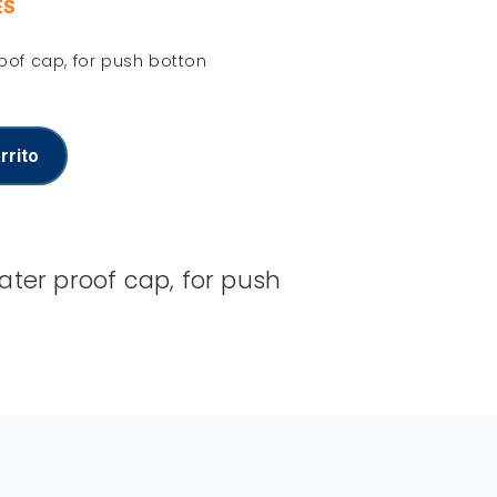
ES
roof cap, for push botton
rrito
water proof cap, for push